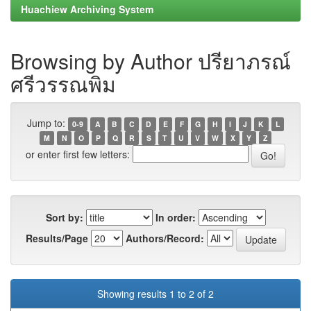
Huachiew Archiving System
Browsing by Author ปรียาภรณ์
ศรีวรรณพิม
Jump to:
0-9
A
B
C
D
E
F
G
H
I
J
K
L
M
N
O
P
Q
R
S
T
U
V
W
X
Y
Z
or enter first few letters:
Sort by:
In order:
Results/Page
Authors/Record:
Showing results 1 to 2 of 2