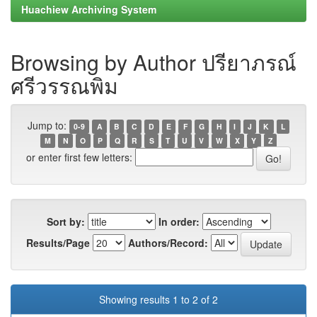
Huachiew Archiving System
Browsing by Author ปรียาภรณ์
ศรีวรรณพิม
Jump to:
0-9
A
B
C
D
E
F
G
H
I
J
K
L
M
N
O
P
Q
R
S
T
U
V
W
X
Y
Z
or enter first few letters:
Sort by:
In order:
Results/Page
Authors/Record:
Showing results 1 to 2 of 2