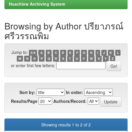
Huachiew Archiving System
Browsing by Author ปรียาภรณ์
ศรีวรรณพิม
Jump to:
0-9
A
B
C
D
E
F
G
H
I
J
K
L
M
N
O
P
Q
R
S
T
U
V
W
X
Y
Z
or enter first few letters:
Sort by:
In order:
Results/Page
Authors/Record:
Showing results 1 to 2 of 2