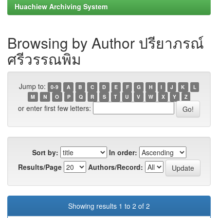
Huachiew Archiving System
Browsing by Author ปรียาภรณ์
ศรีวรรณพิม
Jump to:
0-9
A
B
C
D
E
F
G
H
I
J
K
L
M
N
O
P
Q
R
S
T
U
V
W
X
Y
Z
or enter first few letters:
Sort by:
In order:
Results/Page
Authors/Record:
Showing results 1 to 2 of 2