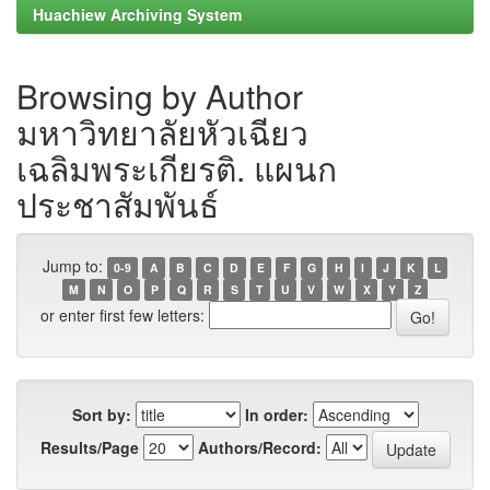
Huachiew Archiving System
Browsing by Author
มหาวิทยาลัยหัวเฉียว
เฉลิมพระเกียรติ. แผนก
ประชาสัมพันธ์
Jump to:
0-9
A
B
C
D
E
F
G
H
I
J
K
L
M
N
O
P
Q
R
S
T
U
V
W
X
Y
Z
or enter first few letters:
Sort by:
In order:
Results/Page
Authors/Record: