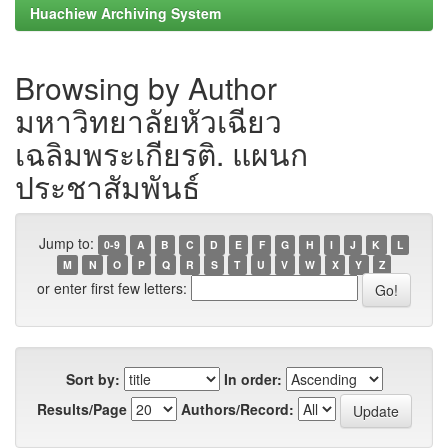
Huachiew Archiving System
Browsing by Author
มหาวิทยาลัยหัวเฉียว
เฉลิมพระเกียรติ. แผนก
ประชาสัมพันธ์
Jump to:
0-9
A
B
C
D
E
F
G
H
I
J
K
L
M
N
O
P
Q
R
S
T
U
V
W
X
Y
Z
or enter first few letters:
Sort by:
In order:
Results/Page
Authors/Record: