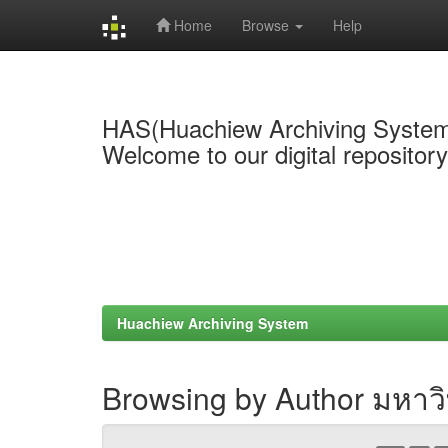
Home
Browse
Help
Skip
navigation
HAS(Huachiew Archiving Syste
Welcome to our digital repositor
Huachiew Archiving System
Browsing by Author มหาวิ