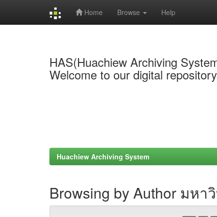
Home
Browse
Help
Skip
navigation
HAS(Huachiew Archiving Syste
Welcome to our digital repositor
Huachiew Archiving System
Browsing by Author มหาวิ