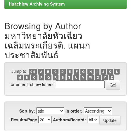
Huachiew Archiving System
Browsing by Author
มหาวิทยาลัยหัวเฉียว
เฉลิมพระเกียรติ. แผนก
ประชาสัมพันธ์
Jump to:
0-9
A
B
C
D
E
F
G
H
I
J
K
L
M
N
O
P
Q
R
S
T
U
V
W
X
Y
Z
or enter first few letters:
Sort by:
In order:
Results/Page
Authors/Record: