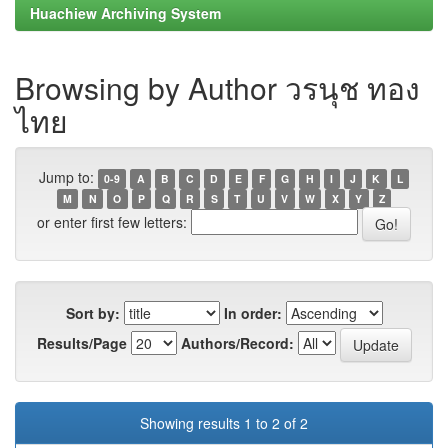
Huachiew Archiving System
Browsing by Author วรนุช ทอง
ไทย
Jump to:
0-9
A
B
C
D
E
F
G
H
I
J
K
L
M
N
O
P
Q
R
S
T
U
V
W
X
Y
Z
or enter first few letters:
Sort by:
In order:
Results/Page
Authors/Record:
Showing results 1 to 2 of 2