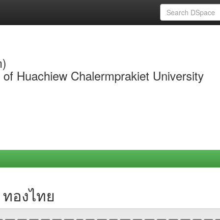
m)
y of Huachiew Chalermprakiet University
ช ทองไทย