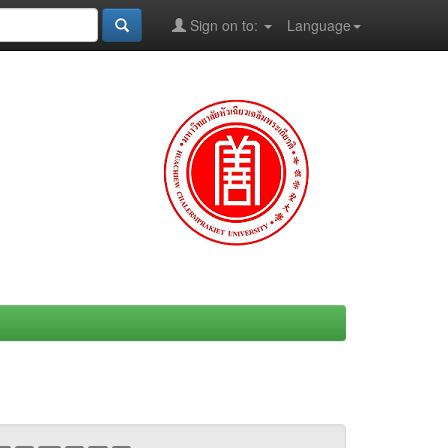
Sign on to:
Language