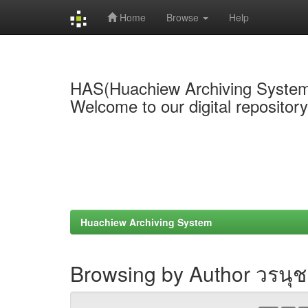
Home
Browse
Help
Skip
navigation
HAS(Huachiew Archiving Syste
Welcome to our digital repositor
Huachiew Archiving System
Browsing by Author วรนุ