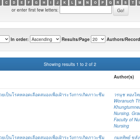
C
D
E
F
G
H
I
J
K
L
M
N
O
P
Q
R
S
T
or enter first few letters:
In order:
Results/Page
Authors/Record
Showing results 1 to 2 of 2
Author(s)
่ป่วยเป็นโรคหลอดเลือดสมองเพื่อเฝ้าระวังการเกิดภาวะซึม
วรนุช ทองไท
Woranuch Th
Khungtumn
Nursing. Gra
Faculty of Nu
Nursing
่ป่วยเป็นโรคหลอดเลือดสมองเพื่อเฝ้าระวังการเกิดภาวะซึม
กมลทิพย์ ขลั