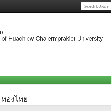
m)
y of Huachiew Chalermprakiet University
ช ทองไทย