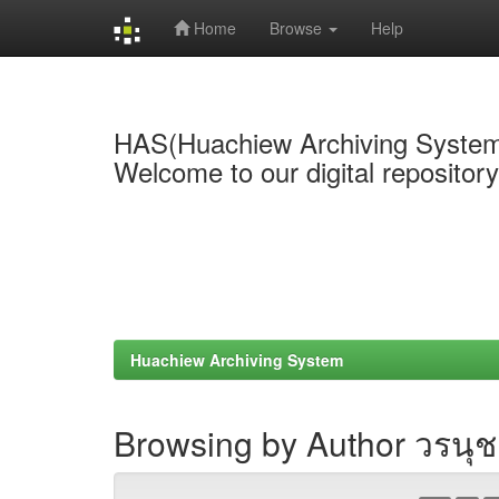
Home
Browse
Help
Skip
navigation
HAS(Huachiew Archiving Syste
Welcome to our digital repositor
Huachiew Archiving System
Browsing by Author วรนุ