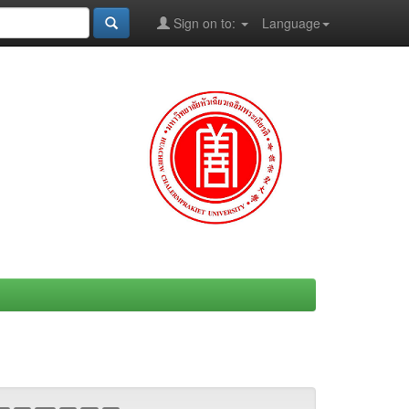
Sign on to:
Language