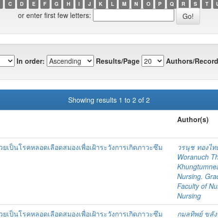
C
D
E
F
G
H
I
J
K
L
M
N
O
P
Q
R
S
T
or enter first few letters:
In order:
Results/Page
Authors/Record
Showing results 1 to 2 of 2
Author(s)
่ป่วยเป็นโรคหลอดเลือดสมองเพื่อเฝ้าระวังการเกิดภาวะซึม
วรนุช ทองไท
Woranuch Th
Khungtumn
Nursing. Gra
Faculty of Nu
Nursing
่ป่วยเป็นโรคหลอดเลือดสมองเพื่อเฝ้าระวังการเกิดภาวะซึม
กมลทิพย์ ขลั