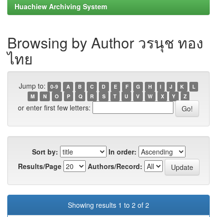
Huachiew Archiving System
Browsing by Author วรนุช ทอง
ไทย
Jump to:
0-9
A
B
C
D
E
F
G
H
I
J
K
L
M
N
O
P
Q
R
S
T
U
V
W
X
Y
Z
or enter first few letters:
Sort by:
In order:
Results/Page
Authors/Record:
Showing results 1 to 2 of 2