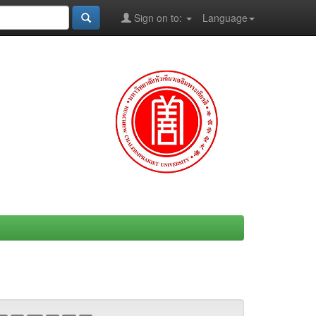
Sign on to:
Language