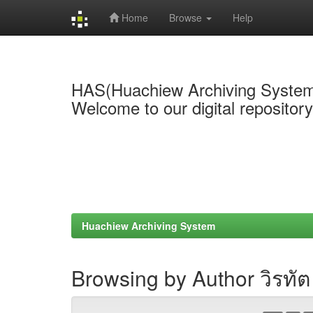
Home
Browse
Help
Skip
navigation
HAS(Huachiew Archiving Syste
Welcome to our digital repositor
Huachiew Archiving System
Browsing by Author วิรทัต 