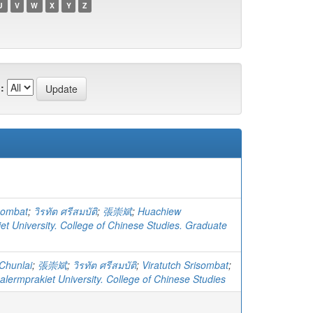
U
V
W
X
Y
Z
:
isombat
;
วิรทัต ศรีสมบัติ
;
張崇斌
;
Huachiew
et University. College of Chinese Studies. Graduate
Chunlai
;
張崇斌
;
วิรทัต ศรีสมบัติ
;
Viratutch Srisombat
;
lermprakiet University. College of Chinese Studies