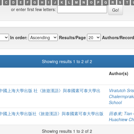
C
D
E
F
G
H
I
J
K
L
M
N
O
P
Q
R
S
T
or enter first few letters:
In order:
Results/Page
Authors/Record
Showing results 1 to 2 of 2
Author(s)
中國上海大學出版 社《旅遊漢語》與泰國素可泰大學出
Viratutch Sr
Chalermpraki
School
中國上海大學出版社《旅遊漢語》與泰國素可泰大學出版
田春來
;
Tian 
Huachiew Cha
Showing results 1 to 2 of 2