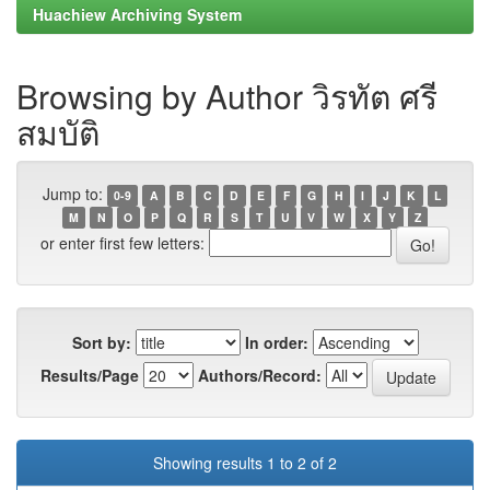
Huachiew Archiving System
Browsing by Author วิรทัต ศรี
สมบัติ
Jump to:
0-9
A
B
C
D
E
F
G
H
I
J
K
L
M
N
O
P
Q
R
S
T
U
V
W
X
Y
Z
or enter first few letters:
Sort by:
In order:
Results/Page
Authors/Record:
Showing results 1 to 2 of 2