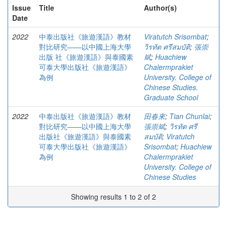
Issue
Title
Author(s)
Date
2022
中泰出版社《旅遊漢語》教材
Viratutch Srisombat
;
對比研究——以中國上海大學
วิรทัต ศรีสมบัติ
;
張崇
出版 社《旅遊漢語》與泰國素
斌
;
Huachiew
可泰大學出版社《旅遊漢語》
Chalermprakiet
為例
University. College of
Chinese Studies.
Graduate School
2022
中泰出版社《旅遊漢語》教材
田春來
;
Tian Chunlai
;
對比研究——以中國上海大學
張崇斌
;
วิรทัต ศรี
出版社《旅遊漢語》與泰國素
สมบัติ
;
Viratutch
可泰大學出版社《旅遊漢語》
Srisombat
;
Huachiew
為例
Chalermprakiet
University. College of
Chinese Studies
Showing results 1 to 2 of 2