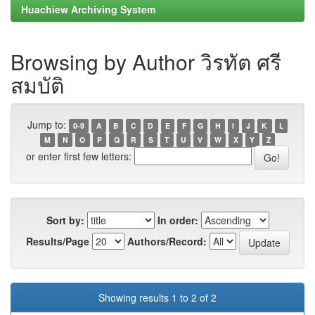
Huachiew Archiving System
Browsing by Author วิรทัต ศรี
สมบัติ
Jump to:
0-9
A
B
C
D
E
F
G
H
I
J
K
L
M
N
O
P
Q
R
S
T
U
V
W
X
Y
Z
or enter first few letters:
Sort by:
In order:
Results/Page
Authors/Record:
Showing results 1 to 2 of 2