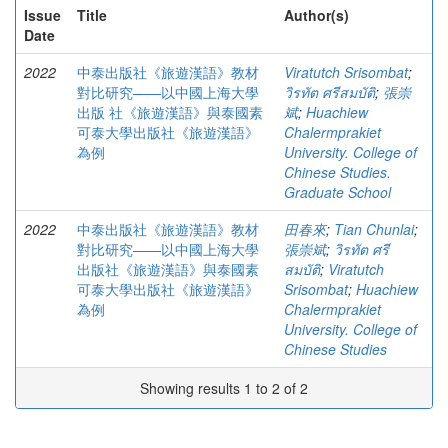
Issue
Title
Author(s)
Date
2022
中泰出版社《旅遊漢語》教材
Viratutch Srisombat
;
對比研究——以中國上海大學
วิรทัต ศรีสมบัติ
;
張崇
出版 社《旅遊漢語》與泰國素
斌
;
Huachiew
可泰大學出版社《旅遊漢語》
Chalermprakiet
為例
University. College of
Chinese Studies.
Graduate School
2022
中泰出版社《旅遊漢語》教材
田春來
;
Tian Chunlai
;
對比研究——以中國上海大學
張崇斌
;
วิรทัต ศรี
出版社《旅遊漢語》與泰國素
สมบัติ
;
Viratutch
可泰大學出版社《旅遊漢語》
Srisombat
;
Huachiew
為例
Chalermprakiet
University. College of
Chinese Studies
Showing results 1 to 2 of 2