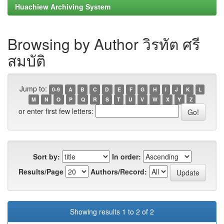
Huachiew Archiving System
Browsing by Author วิรทัต ศรี
สมบัติ
Jump to:
0-9
A
B
C
D
E
F
G
H
I
J
K
L
M
N
O
P
Q
R
S
T
U
V
W
X
Y
Z
or enter first few letters:
Sort by:
In order:
Results/Page
Authors/Record:
Showing results 1 to 2 of 2