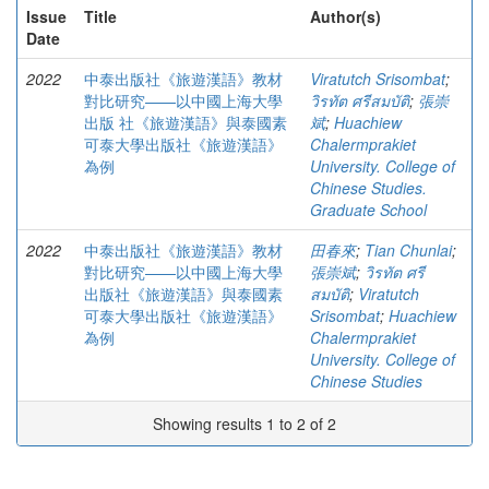
Issue
Title
Author(s)
Date
2022
中泰出版社《旅遊漢語》教材
Viratutch Srisombat
;
對比研究——以中國上海大學
วิรทัต ศรีสมบัติ
;
張崇
出版 社《旅遊漢語》與泰國素
斌
;
Huachiew
可泰大學出版社《旅遊漢語》
Chalermprakiet
為例
University. College of
Chinese Studies.
Graduate School
2022
中泰出版社《旅遊漢語》教材
田春來
;
Tian Chunlai
;
對比研究——以中國上海大學
張崇斌
;
วิรทัต ศรี
出版社《旅遊漢語》與泰國素
สมบัติ
;
Viratutch
可泰大學出版社《旅遊漢語》
Srisombat
;
Huachiew
為例
Chalermprakiet
University. College of
Chinese Studies
Showing results 1 to 2 of 2