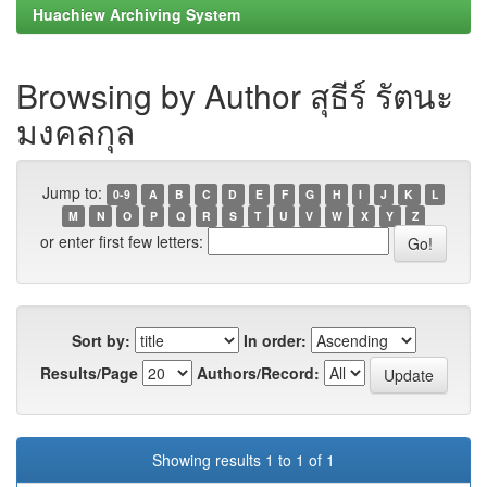
Huachiew Archiving System
Browsing by Author สุธีร์ รัตนะ
มงคลกุล
Jump to:
0-9
A
B
C
D
E
F
G
H
I
J
K
L
M
N
O
P
Q
R
S
T
U
V
W
X
Y
Z
or enter first few letters:
Sort by:
In order:
Results/Page
Authors/Record:
Showing results 1 to 1 of 1