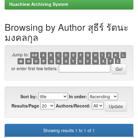
Huachiew Archiving System
Browsing by Author สุธีร์ รัตนะ
มงคลกุล
Jump to:
0-9
A
B
C
D
E
F
G
H
I
J
K
L
M
N
O
P
Q
R
S
T
U
V
W
X
Y
Z
or enter first few letters:
Sort by:
In order:
Results/Page
Authors/Record:
Showing results 1 to 1 of 1