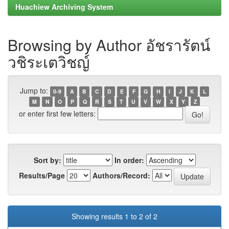
Huachiew Archiving System
Browsing by Author อัชรารัตน์
วชิระเตวิชญ์
Jump to:
0-9
A
B
C
D
E
F
G
H
I
J
K
L
M
N
O
P
Q
R
S
T
U
V
W
X
Y
Z
or enter first few letters:
Sort by:
In order:
Results/Page
Authors/Record:
Showing results 1 to 2 of 2