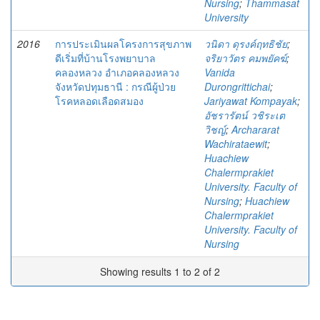
Nursing
;
Thammasat
University
2016
การประเมินผลโครงการสุขภาพ
วนิดา ดุรงค์ฤทธิชัย
;
ดีเริ่มที่บ้านโรงพยาบาล
จริยาวัตร คมพยัคฆ์
;
คลองหลวง อำเภอคลองหลวง
Vanida
จังหวัดปทุมธานี : กรณีผู้ป่วย
Durongrittichai
;
โรคหลอดเลือดสมอง
Jariyawat Kompayak
;
อัชรารัตน์ วชิระเต
วิชญ์
;
Archararat
Wachirataewit
;
Huachiew
Chalermprakiet
University. Faculty of
Nursing
;
Huachiew
Chalermprakiet
University. Faculty of
Nursing
Showing results 1 to 2 of 2