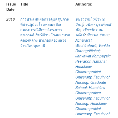
Issue
Title
Author(s)
Date
2016
การประเมินผลการดูแลสุขภาพ
อัชรารัตน์ วชิระเต
ที่บ้านผู้ป่วยโรคหลอดเลือด
วิชญ์
;
วนิดา ดุรงค์ฤทธิ
สมอง: กรณีศึกษาโครงการ
ชัย
;
จริยาวัตร คม
สุขภาพดีเริ่มที่บ้าน โรงพยาบาล
พยัคฆ์
;
พีระพล รัตนะ
;
คลองหลวง อำเภอคลองหลวง
Achararat
จังหวัดปทุมธานี
Wachiratewit
;
Vanida
Durongrittichai
;
Jariyawat Kompayak
;
Peerapon Rattana
;
Huachiew
Chalermprakiet
University. Faculty of
Nursing. Graduate
School
;
Huachiew
Chalermprakiet
University. Faculty of
Nursing
;
Huachiew
Chalermprakiet
University. Faculty of