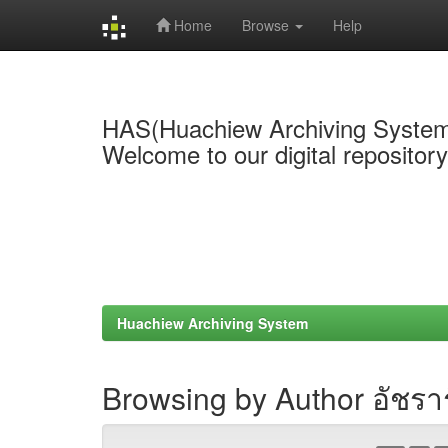
Home
Browse
Help
Skip
navigation
HAS(Huachiew Archiving Syste
Welcome to our digital repositor
Huachiew Archiving System
Browsing by Author อัชราร