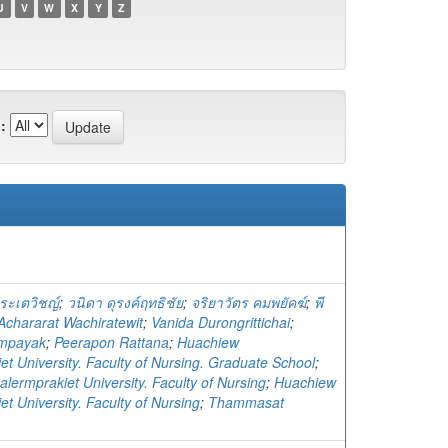
U
V
W
X
Y
Z
:
ิระเตวิชญ์
;
วนิดา ดุรงค์ฤทธิชัย
;
จริยาวัตร คมพยัคฆ์
;
พี
Achararat Wachiratewit
;
Vanida Durongrittichai
;
ompayak
;
Peerapon Rattana
;
Huachiew
t University. Faculty of Nursing. Graduate School
;
lermprakiet University. Faculty of Nursing
;
Huachiew
t University. Faculty of Nursing
;
Thammasat