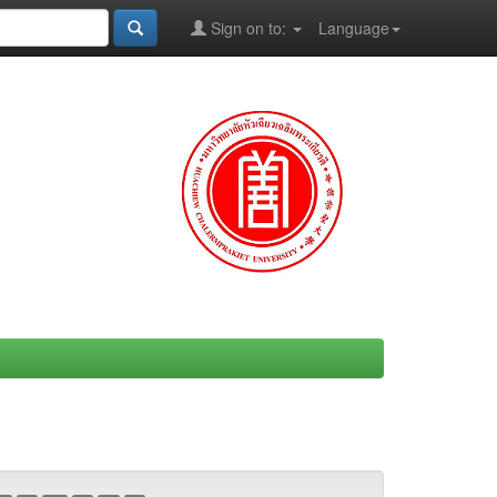
Sign on to:
Language