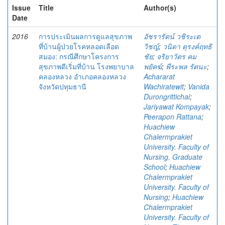
Issue
Title
Author(s)
Date
2016
การประเมินผลการดูแลสุขภาพ
อัชรารัตน์ วชิระเต
ที่บ้านผู้ป่วยโรคหลอดเลือด
วิชญ์
;
วนิดา ดุรงค์ฤทธิ
สมอง: กรณีศึกษาโครงการ
ชัย
;
จริยาวัตร คม
สุขภาพดีเริ่มที่บ้าน โรงพยาบาล
พยัคฆ์
;
พีระพล รัตนะ
;
คลองหลวง อำเภอคลองหลวง
Achararat
จังหวัดปทุมธานี
Wachiratewit
;
Vanida
Durongrittichai
;
Jariyawat Kompayak
;
Peerapon Rattana
;
Huachiew
Chalermprakiet
University. Faculty of
Nursing. Graduate
School
;
Huachiew
Chalermprakiet
University. Faculty of
Nursing
;
Huachiew
Chalermprakiet
University. Faculty of