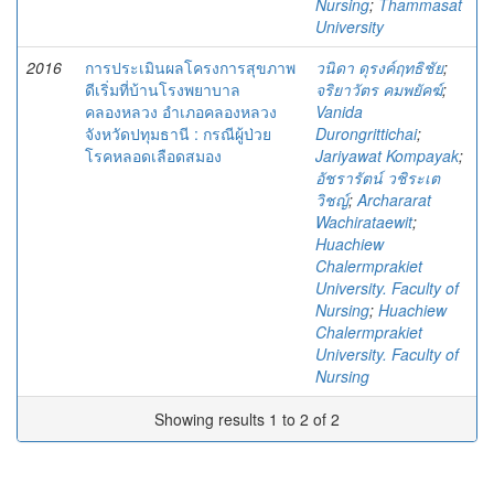
Nursing
;
Thammasat
University
2016
การประเมินผลโครงการสุขภาพ
วนิดา ดุรงค์ฤทธิชัย
;
ดีเริ่มที่บ้านโรงพยาบาล
จริยาวัตร คมพยัคฆ์
;
คลองหลวง อำเภอคลองหลวง
Vanida
จังหวัดปทุมธานี : กรณีผู้ป่วย
Durongrittichai
;
โรคหลอดเลือดสมอง
Jariyawat Kompayak
;
อัชรารัตน์ วชิระเต
วิชญ์
;
Archararat
Wachirataewit
;
Huachiew
Chalermprakiet
University. Faculty of
Nursing
;
Huachiew
Chalermprakiet
University. Faculty of
Nursing
Showing results 1 to 2 of 2