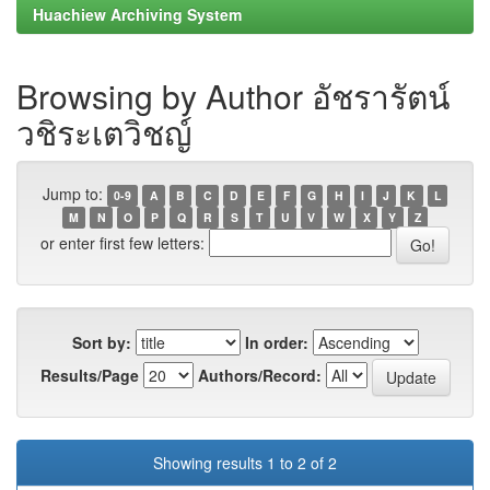
Huachiew Archiving System
Browsing by Author อัชรารัตน์
วชิระเตวิชญ์
Jump to:
0-9
A
B
C
D
E
F
G
H
I
J
K
L
M
N
O
P
Q
R
S
T
U
V
W
X
Y
Z
or enter first few letters:
Sort by:
In order:
Results/Page
Authors/Record:
Showing results 1 to 2 of 2