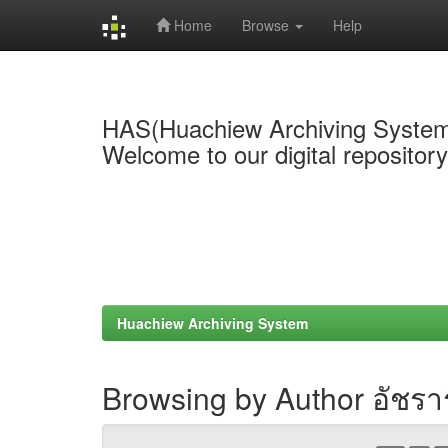
Home
Browse
Help
Skip
navigation
HAS(Huachiew Archiving Syste
Welcome to our digital repositor
Huachiew Archiving System
Browsing by Author อัชราร