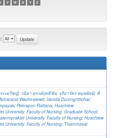
U
V
W
X
Y
Z
:
ิระเตวิชญ์
;
วนิดา ดุรงค์ฤทธิชัย
;
จริยาวัตร คมพยัคฆ์
;
พี
Achararat Wachiratewit
;
Vanida Durongrittichai
;
ompayak
;
Peerapon Rattana
;
Huachiew
t University. Faculty of Nursing. Graduate School
;
lermprakiet University. Faculty of Nursing
;
Huachiew
t University. Faculty of Nursing
;
Thammasat