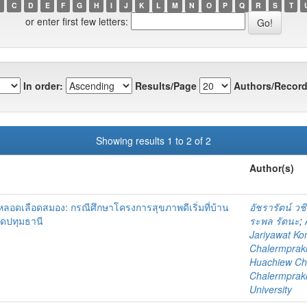
C
D
E
F
G
H
I
J
K
L
M
N
O
P
Q
R
S
T
or enter first few letters:
In order:
Results/Page
Authors/Record
Showing results 1 to 2 of 2
Author(s)
หลอดเลือดสมอง: กรณีศึกษาโครงการสุขภาพดีเริ่มที่บ้าน
อัชรารัตน์ วช
ดปทุมธานี
ระพล รัตนะ
;
Jariyawat K
Chalermprakie
Huachiew Cha
Chalermprakie
University