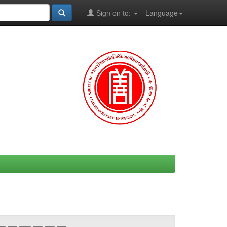
Sign on to:
Language