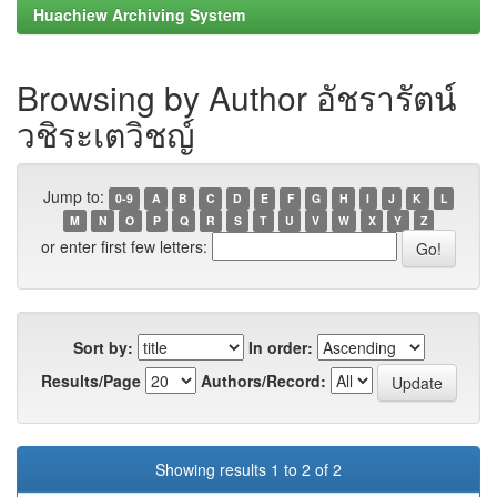
Huachiew Archiving System
Browsing by Author อัชรารัตน์
วชิระเตวิชญ์
Jump to:
0-9
A
B
C
D
E
F
G
H
I
J
K
L
M
N
O
P
Q
R
S
T
U
V
W
X
Y
Z
or enter first few letters:
Sort by:
In order:
Results/Page
Authors/Record:
Showing results 1 to 2 of 2