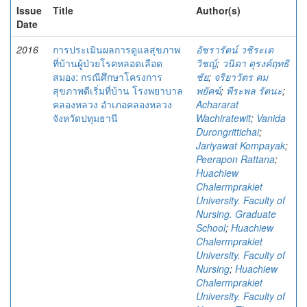
Issue
Title
Author(s)
Date
2016
การประเมินผลการดูแลสุขภาพ
อัชรารัตน์ วชิระเต
ที่บ้านผู้ป่วยโรคหลอดเลือด
วิชญ์
;
วนิดา ดุรงค์ฤทธิ
สมอง: กรณีศึกษาโครงการ
ชัย
;
จริยาวัตร คม
สุขภาพดีเริ่มที่บ้าน โรงพยาบาล
พยัคฆ์
;
พีระพล รัตนะ
;
คลองหลวง อำเภอคลองหลวง
Achararat
จังหวัดปทุมธานี
Wachiratewit
;
Vanida
Durongrittichai
;
Jariyawat Kompayak
;
Peerapon Rattana
;
Huachiew
Chalermprakiet
University. Faculty of
Nursing. Graduate
School
;
Huachiew
Chalermprakiet
University. Faculty of
Nursing
;
Huachiew
Chalermprakiet
University. Faculty of