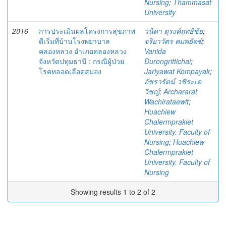
Nursing
;
Thammasat
University
2016
การประเมินผลโครงการสุขภาพ
วนิดา ดุรงค์ฤทธิชัย
;
ดีเริ่มที่บ้านโรงพยาบาล
จริยาวัตร คมพยัคฆ์
;
คลองหลวง อำเภอคลองหลวง
Vanida
จังหวัดปทุมธานี : กรณีผู้ป่วย
Durongrittichai
;
โรคหลอดเลือดสมอง
Jariyawat Kompayak
;
อัชรารัตน์ วชิระเต
วิชญ์
;
Archararat
Wachirataewit
;
Huachiew
Chalermprakiet
University. Faculty of
Nursing
;
Huachiew
Chalermprakiet
University. Faculty of
Nursing
Showing results 1 to 2 of 2