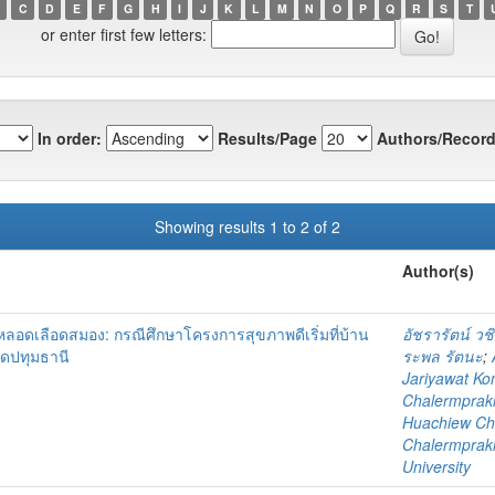
C
D
E
F
G
H
I
J
K
L
M
N
O
P
Q
R
S
T
or enter first few letters:
In order:
Results/Page
Authors/Record
Showing results 1 to 2 of 2
Author(s)
หลอดเลือดสมอง: กรณีศึกษาโครงการสุขภาพดีเริ่มที่บ้าน
อัชรารัตน์ วช
ดปทุมธานี
ระพล รัตนะ
;
Jariyawat K
Chalermprakie
Huachiew Cha
Chalermprakie
University