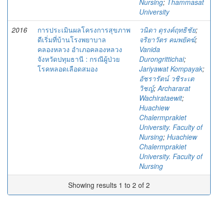
Nursing
;
Thammasat
University
2016
การประเมินผลโครงการสุขภาพ
วนิดา ดุรงค์ฤทธิชัย
;
ดีเริ่มที่บ้านโรงพยาบาล
จริยาวัตร คมพยัคฆ์
;
คลองหลวง อำเภอคลองหลวง
Vanida
จังหวัดปทุมธานี : กรณีผู้ป่วย
Durongrittichai
;
โรคหลอดเลือดสมอง
Jariyawat Kompayak
;
อัชรารัตน์ วชิระเต
วิชญ์
;
Archararat
Wachirataewit
;
Huachiew
Chalermprakiet
University. Faculty of
Nursing
;
Huachiew
Chalermprakiet
University. Faculty of
Nursing
Showing results 1 to 2 of 2