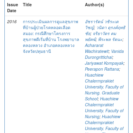
Issue
Title
Author(s)
Date
2016
การประเมินผลการดูแลสุขภาพ
อัชรารัตน์ วชิระเต
ที่บ้านผู้ป่วยโรคหลอดเลือด
วิชญ์
;
วนิดา ดุรงค์ฤทธิ
สมอง: กรณีศึกษาโครงการ
ชัย
;
จริยาวัตร คม
สุขภาพดีเริ่มที่บ้าน โรงพยาบาล
พยัคฆ์
;
พีระพล รัตนะ
;
คลองหลวง อำเภอคลองหลวง
Achararat
จังหวัดปทุมธานี
Wachiratewit
;
Vanida
Durongrittichai
;
Jariyawat Kompayak
;
Peerapon Rattana
;
Huachiew
Chalermprakiet
University. Faculty of
Nursing. Graduate
School
;
Huachiew
Chalermprakiet
University. Faculty of
Nursing
;
Huachiew
Chalermprakiet
University. Faculty of