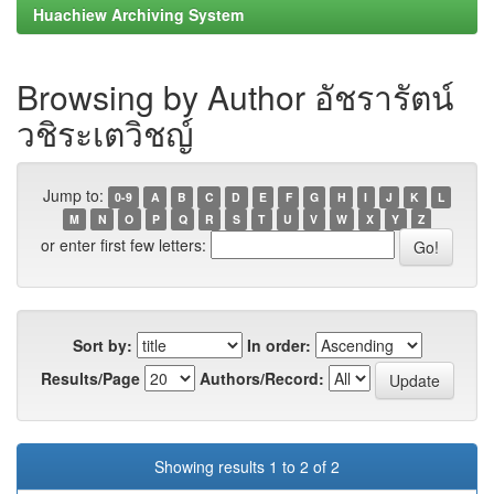
Huachiew Archiving System
Browsing by Author อัชรารัตน์
วชิระเตวิชญ์
Jump to:
0-9
A
B
C
D
E
F
G
H
I
J
K
L
M
N
O
P
Q
R
S
T
U
V
W
X
Y
Z
or enter first few letters:
Sort by:
In order:
Results/Page
Authors/Record:
Showing results 1 to 2 of 2