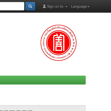
Sign on to:
Language