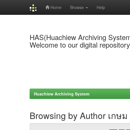
Home
Browse
Help
Skip
navigation
HAS(Huachiew Archiving Syste
Welcome to our digital repositor
Huachiew Archiving System
Browsing by Author เกษม