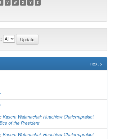
U
V
W
X
Y
Z
:
next >
ย
ย
ย
;
Kasem Watanachai
;
Huachiew Chalermprakiet
ffice of the President
ย
;
Kasem Watanachai
;
Huachiew Chalermprakiet