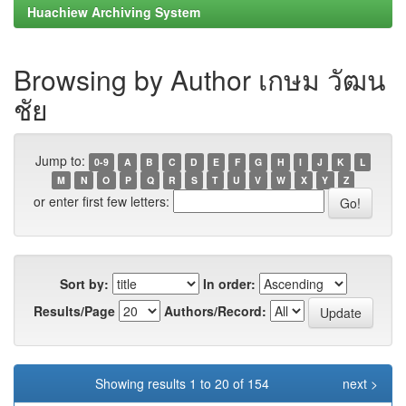
Huachiew Archiving System
Browsing by Author เกษม วัฒน
ชัย
Jump to:
0-9
A
B
C
D
E
F
G
H
I
J
K
L
M
N
O
P
Q
R
S
T
U
V
W
X
Y
Z
or enter first few letters:
Sort by:
In order:
Results/Page
Authors/Record:
Showing results 1 to 20 of 154
next >