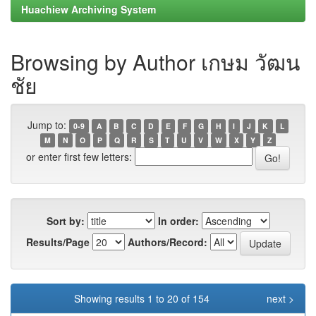
Huachiew Archiving System
Browsing by Author เกษม วัฒน
ชัย
Jump to:
0-9
A
B
C
D
E
F
G
H
I
J
K
L
M
N
O
P
Q
R
S
T
U
V
W
X
Y
Z
or enter first few letters:
Sort by:
In order:
Results/Page
Authors/Record:
Showing results 1 to 20 of 154
next >