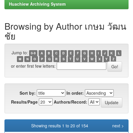
Huachiew Archiving System
Browsing by Author เกษม วัฒน
ชัย
Jump to:
0-9
A
B
C
D
E
F
G
H
I
J
K
L
M
N
O
P
Q
R
S
T
U
V
W
X
Y
Z
or enter first few letters:
Sort by:
In order:
Results/Page
Authors/Record:
Showing results 1 to 20 of 154
next >