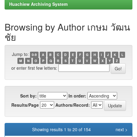
Huachiew Archiving System
Browsing by Author เกษม วัฒน
ชัย
Jump to:
0-9
A
B
C
D
E
F
G
H
I
J
K
L
M
N
O
P
Q
R
S
T
U
V
W
X
Y
Z
or enter first few letters:
Sort by:
In order:
Results/Page
Authors/Record:
Showing results 1 to 20 of 154
next >