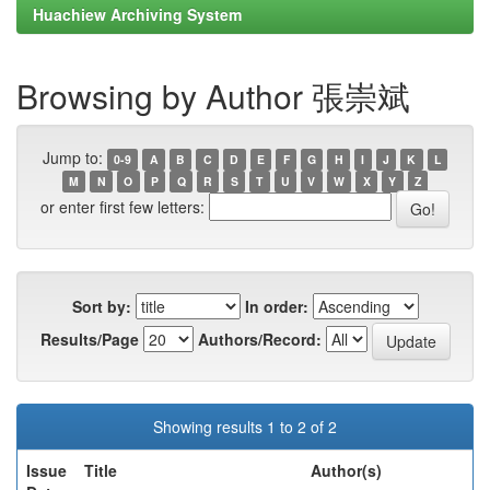
Huachiew Archiving System
Browsing by Author 張崇斌
Jump to:
0-9
A
B
C
D
E
F
G
H
I
J
K
L
M
N
O
P
Q
R
S
T
U
V
W
X
Y
Z
or enter first few letters:
Sort by:
In order:
Results/Page
Authors/Record:
Showing results 1 to 2 of 2
Issue
Title
Author(s)