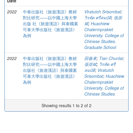
Date
2022
中泰出版社《旅遊漢語》教材
Viratutch Srisombat
;
對比研究——以中國上海大學
วิรทัต ศรีสมบัติ
;
張崇
出版 社《旅遊漢語》與泰國素
斌
;
Huachiew
可泰大學出版社《旅遊漢語》
Chalermprakiet
為例
University. College of
Chinese Studies.
Graduate School
2022
中泰出版社《旅遊漢語》教材
田春來
;
Tian Chunlai
;
對比研究——以中國上海大學
張崇斌
;
วิรทัต ศรี
出版社《旅遊漢語》與泰國素
สมบัติ
;
Viratutch
可泰大學出版社《旅遊漢語》
Srisombat
;
Huachiew
為例
Chalermprakiet
University. College of
Chinese Studies
Showing results 1 to 2 of 2