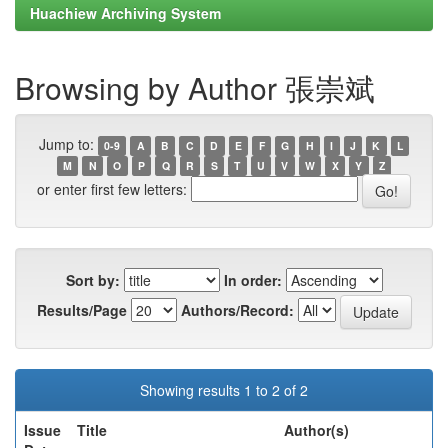
Huachiew Archiving System
Browsing by Author 張崇斌
Jump to:
0-9
A
B
C
D
E
F
G
H
I
J
K
L
M
N
O
P
Q
R
S
T
U
V
W
X
Y
Z
or enter first few letters:
Sort by:
In order:
Results/Page
Authors/Record:
Showing results 1 to 2 of 2
Issue
Title
Author(s)