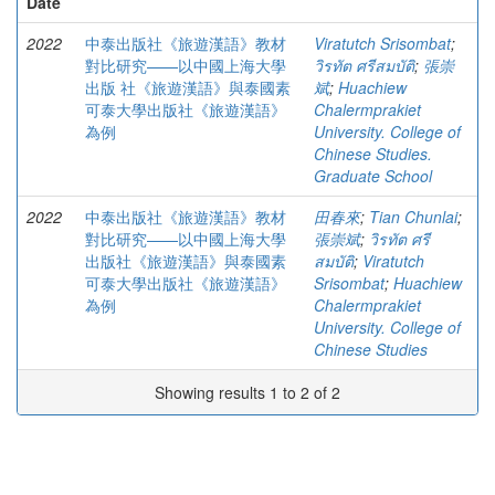
Date
2022
中泰出版社《旅遊漢語》教材
Viratutch Srisombat
;
對比研究——以中國上海大學
วิรทัต ศรีสมบัติ
;
張崇
出版 社《旅遊漢語》與泰國素
斌
;
Huachiew
可泰大學出版社《旅遊漢語》
Chalermprakiet
為例
University. College of
Chinese Studies.
Graduate School
2022
中泰出版社《旅遊漢語》教材
田春來
;
Tian Chunlai
;
對比研究——以中國上海大學
張崇斌
;
วิรทัต ศรี
出版社《旅遊漢語》與泰國素
สมบัติ
;
Viratutch
可泰大學出版社《旅遊漢語》
Srisombat
;
Huachiew
為例
Chalermprakiet
University. College of
Chinese Studies
Showing results 1 to 2 of 2