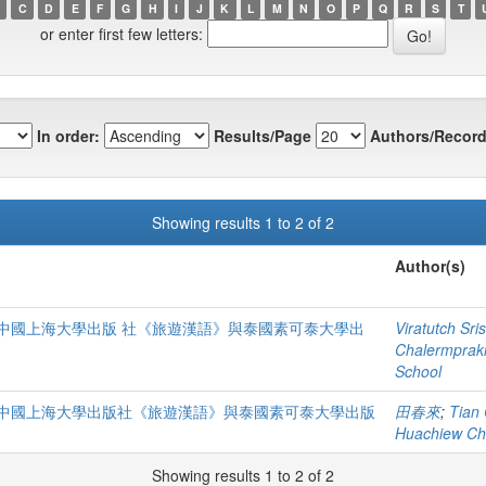
C
D
E
F
G
H
I
J
K
L
M
N
O
P
Q
R
S
T
or enter first few letters:
In order:
Results/Page
Authors/Record
Showing results 1 to 2 of 2
Author(s)
中國上海大學出版 社《旅遊漢語》與泰國素可泰大學出
Viratutch Sr
Chalermpraki
School
中國上海大學出版社《旅遊漢語》與泰國素可泰大學出版
田春來
;
Tian 
Huachiew Cha
Showing results 1 to 2 of 2