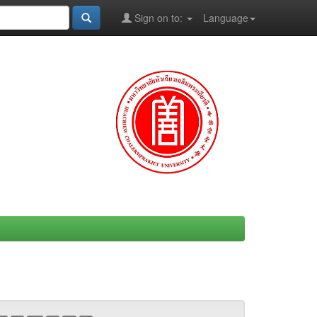
Sign on to:
Language