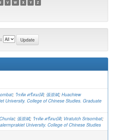
U
V
W
X
Y
Z
:
isombat
;
วิรทัต ศรีสมบัติ
;
張崇斌
;
Huachiew
et University. College of Chinese Studies. Graduate
Chunlai
;
張崇斌
;
วิรทัต ศรีสมบัติ
;
Viratutch Srisombat
;
lermprakiet University. College of Chinese Studies