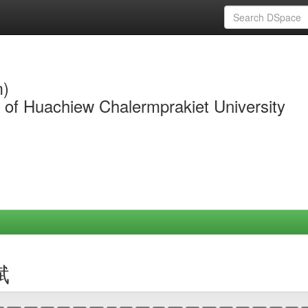
m)
y of Huachiew Chalermprakiet University
斌