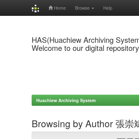
Home
Browse
Help
Skip
navigation
HAS(Huachiew Archiving Syste
Welcome to our digital repositor
Huachiew Archiving System
Browsing by Author 張崇