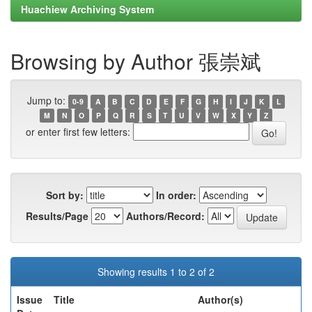
Huachiew Archiving System
Browsing by Author 張崇斌
Jump to:
0-9
A
B
C
D
E
F
G
H
I
J
K
L
M
N
O
P
Q
R
S
T
U
V
W
X
Y
Z
or enter first few letters:
Sort by:
In order:
Results/Page
Authors/Record:
Showing results 1 to 2 of 2
Issue
Title
Author(s)