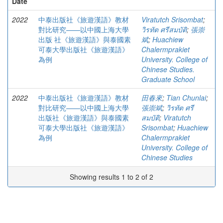
Date
2022
中泰出版社《旅遊漢語》教材
Viratutch Srisombat
;
對比研究——以中國上海大學
วิรทัต ศรีสมบัติ
;
張崇
出版 社《旅遊漢語》與泰國素
斌
;
Huachiew
可泰大學出版社《旅遊漢語》
Chalermprakiet
為例
University. College of
Chinese Studies.
Graduate School
2022
中泰出版社《旅遊漢語》教材
田春來
;
Tian Chunlai
;
對比研究——以中國上海大學
張崇斌
;
วิรทัต ศรี
出版社《旅遊漢語》與泰國素
สมบัติ
;
Viratutch
可泰大學出版社《旅遊漢語》
Srisombat
;
Huachiew
為例
Chalermprakiet
University. College of
Chinese Studies
Showing results 1 to 2 of 2