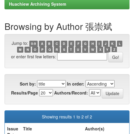
Huachiew Archiving System
Browsing by Author 張崇斌
Jump to:
0-9
A
B
C
D
E
F
G
H
I
J
K
L
M
N
O
P
Q
R
S
T
U
V
W
X
Y
Z
or enter first few letters:
Sort by:
In order:
Results/Page
Authors/Record:
Showing results 1 to 2 of 2
Issue
Title
Author(s)