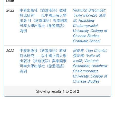
Date
2022
中泰出版社《旅遊漢語》教材
Viratutch Srisombat
;
對比研究——以中國上海大學
วิรทัต ศรีสมบัติ
;
張崇
出版 社《旅遊漢語》與泰國素
斌
;
Huachiew
可泰大學出版社《旅遊漢語》
Chalermprakiet
為例
University. College of
Chinese Studies.
Graduate School
2022
中泰出版社《旅遊漢語》教材
田春來
;
Tian Chunlai
;
對比研究——以中國上海大學
張崇斌
;
วิรทัต ศรี
出版社《旅遊漢語》與泰國素
สมบัติ
;
Viratutch
可泰大學出版社《旅遊漢語》
Srisombat
;
Huachiew
為例
Chalermprakiet
University. College of
Chinese Studies
Showing results 1 to 2 of 2