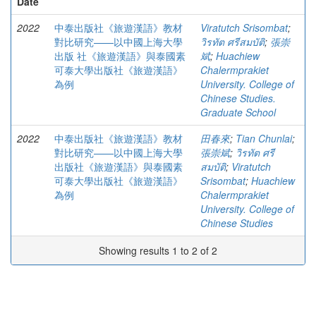
Date
2022
中泰出版社《旅遊漢語》教材
Viratutch Srisombat
;
對比研究——以中國上海大學
วิรทัต ศรีสมบัติ
;
張崇
出版 社《旅遊漢語》與泰國素
斌
;
Huachiew
可泰大學出版社《旅遊漢語》
Chalermprakiet
為例
University. College of
Chinese Studies.
Graduate School
2022
中泰出版社《旅遊漢語》教材
田春來
;
Tian Chunlai
;
對比研究——以中國上海大學
張崇斌
;
วิรทัต ศรี
出版社《旅遊漢語》與泰國素
สมบัติ
;
Viratutch
可泰大學出版社《旅遊漢語》
Srisombat
;
Huachiew
為例
Chalermprakiet
University. College of
Chinese Studies
Showing results 1 to 2 of 2