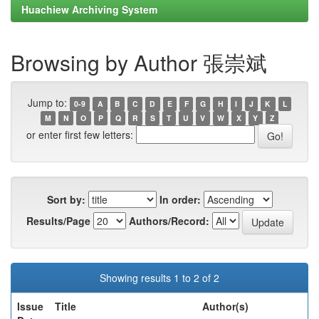
Huachiew Archiving System
Browsing by Author 張崇斌
Jump to:
0-9
A
B
C
D
E
F
G
H
I
J
K
L
M
N
O
P
Q
R
S
T
U
V
W
X
Y
Z
or enter first few letters:
Sort by:
In order:
Results/Page
Authors/Record:
Showing results 1 to 2 of 2
Issue
Title
Author(s)