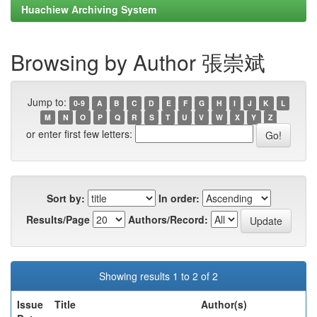
Huachiew Archiving System
Browsing by Author 張崇斌
Jump to:
0-9
A
B
C
D
E
F
G
H
I
J
K
L
M
N
O
P
Q
R
S
T
U
V
W
X
Y
Z
or enter first few letters:
Sort by:
In order:
Results/Page
Authors/Record:
Showing results 1 to 2 of 2
Issue
Title
Author(s)