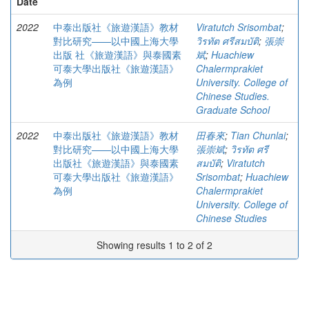
Date
2022
中泰出版社《旅遊漢語》教材
Viratutch Srisombat
;
對比研究——以中國上海大學
วิรทัต ศรีสมบัติ
;
張崇
出版 社《旅遊漢語》與泰國素
斌
;
Huachiew
可泰大學出版社《旅遊漢語》
Chalermprakiet
為例
University. College of
Chinese Studies.
Graduate School
2022
中泰出版社《旅遊漢語》教材
田春來
;
Tian Chunlai
;
對比研究——以中國上海大學
張崇斌
;
วิรทัต ศรี
出版社《旅遊漢語》與泰國素
สมบัติ
;
Viratutch
可泰大學出版社《旅遊漢語》
Srisombat
;
Huachiew
為例
Chalermprakiet
University. College of
Chinese Studies
Showing results 1 to 2 of 2