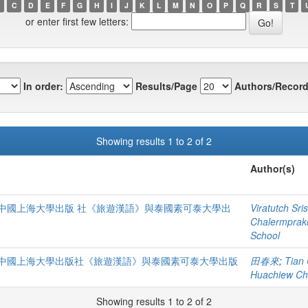
C
D
E
F
G
H
I
J
K
L
M
N
O
P
Q
R
S
T
or enter first few letters:
In order:
Results/Page
Authors/Record
Showing results 1 to 2 of 2
Author(s)
中國上海大學出版 社《旅遊漢語》與泰國素可泰大學出
Viratutch Sr
Chalermpraki
School
中國上海大學出版社《旅遊漢語》與泰國素可泰大學出版
田春來
;
Tian 
Huachiew Cha
Showing results 1 to 2 of 2