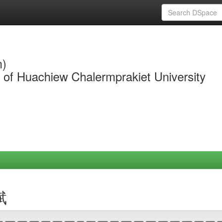
m)
y of Huachiew Chalermprakiet University
斌