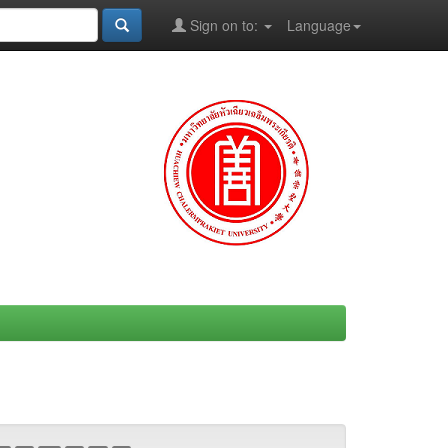
Sign on to:
Language