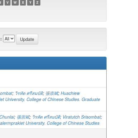
U
V
W
X
Y
Z
:
isombat
;
วิรทัต ศรีสมบัติ
;
張崇斌
;
Huachiew
et University. College of Chinese Studies. Graduate
Chunlai
;
張崇斌
;
วิรทัต ศรีสมบัติ
;
Viratutch Srisombat
;
lermprakiet University. College of Chinese Studies