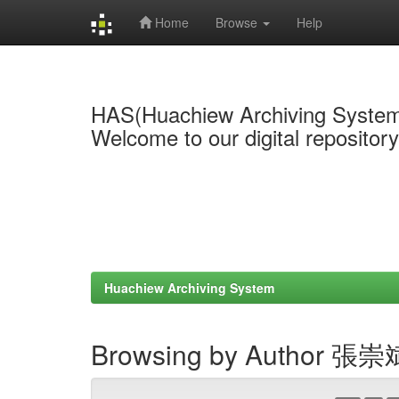
Home
Browse
Help
Skip
navigation
HAS(Huachiew Archiving Syste
Welcome to our digital repositor
Huachiew Archiving System
Browsing by Author 張崇