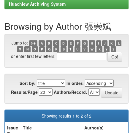
Huachiew Archiving System
Browsing by Author 張崇斌
Jump to:
0-9
A
B
C
D
E
F
G
H
I
J
K
L
M
N
O
P
Q
R
S
T
U
V
W
X
Y
Z
or enter first few letters:
Sort by:
In order:
Results/Page
Authors/Record:
Showing results 1 to 2 of 2
Issue
Title
Author(s)