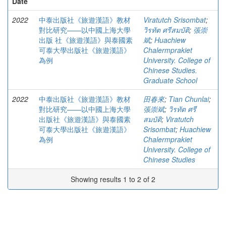
Date
2022
中泰出版社《旅遊漢語》教材
Viratutch Srisombat
;
對比研究——以中國上海大學
วิรทัต ศรีสมบัติ
;
張崇
出版 社《旅遊漢語》與泰國素
斌
;
Huachiew
可泰大學出版社《旅遊漢語》
Chalermprakiet
為例
University. College of
Chinese Studies.
Graduate School
2022
中泰出版社《旅遊漢語》教材
田春來
;
Tian Chunlai
;
對比研究——以中國上海大學
張崇斌
;
วิรทัต ศรี
出版社《旅遊漢語》與泰國素
สมบัติ
;
Viratutch
可泰大學出版社《旅遊漢語》
Srisombat
;
Huachiew
為例
Chalermprakiet
University. College of
Chinese Studies
Showing results 1 to 2 of 2