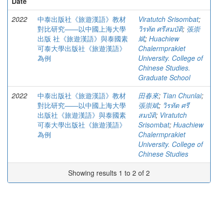
Date
2022
中泰出版社《旅遊漢語》教材
Viratutch Srisombat
;
對比研究——以中國上海大學
วิรทัต ศรีสมบัติ
;
張崇
出版 社《旅遊漢語》與泰國素
斌
;
Huachiew
可泰大學出版社《旅遊漢語》
Chalermprakiet
為例
University. College of
Chinese Studies.
Graduate School
2022
中泰出版社《旅遊漢語》教材
田春來
;
Tian Chunlai
;
對比研究——以中國上海大學
張崇斌
;
วิรทัต ศรี
出版社《旅遊漢語》與泰國素
สมบัติ
;
Viratutch
可泰大學出版社《旅遊漢語》
Srisombat
;
Huachiew
為例
Chalermprakiet
University. College of
Chinese Studies
Showing results 1 to 2 of 2