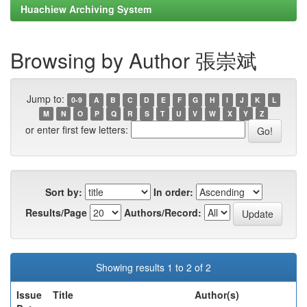
Huachiew Archiving System
Browsing by Author 張崇斌
Jump to:
0-9
A
B
C
D
E
F
G
H
I
J
K
L
M
N
O
P
Q
R
S
T
U
V
W
X
Y
Z
or enter first few letters:
Sort by:
In order:
Results/Page
Authors/Record:
Showing results 1 to 2 of 2
Issue
Title
Author(s)