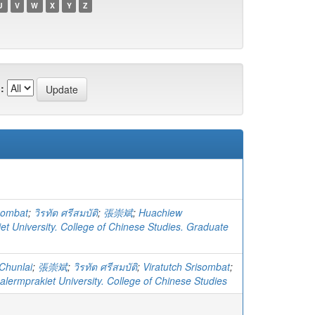
U
V
W
X
Y
Z
:
isombat
;
วิรทัต ศรีสมบัติ
;
張崇斌
;
Huachiew
et University. College of Chinese Studies. Graduate
Chunlai
;
張崇斌
;
วิรทัต ศรีสมบัติ
;
Viratutch Srisombat
;
lermprakiet University. College of Chinese Studies