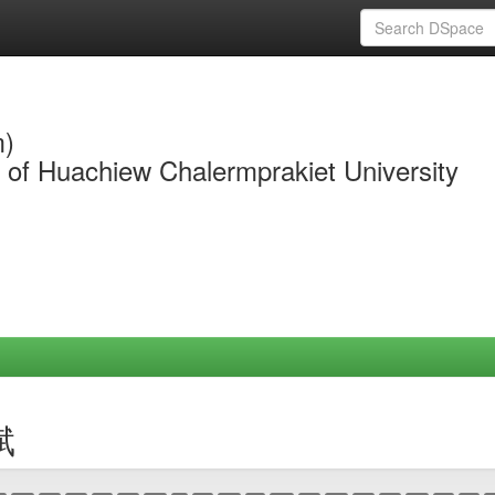
m)
y of Huachiew Chalermprakiet University
斌