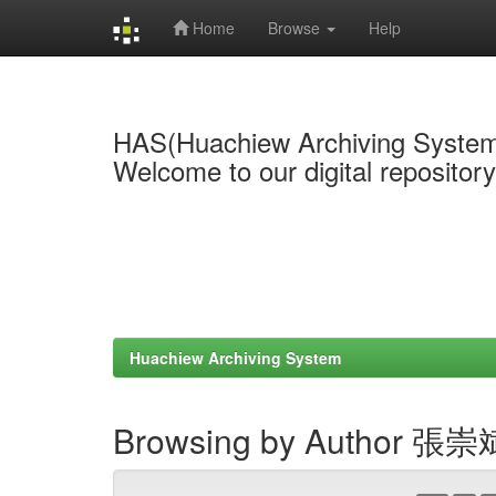
Home
Browse
Help
Skip
navigation
HAS(Huachiew Archiving Syste
Welcome to our digital repositor
Huachiew Archiving System
Browsing by Author 張崇