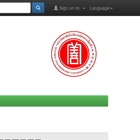
Sign on to:
Language