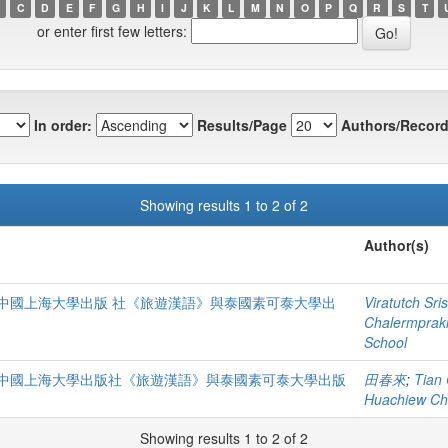
C
D
E
F
G
H
I
J
K
L
M
N
O
P
Q
R
S
T
or enter first few letters:
In order:
Results/Page
Authors/Record
Showing results 1 to 2 of 2
Author(s)
中國上海大學出版 社《旅遊漢語》與泰國素可泰大學出
Viratutch Sr
Chalermpraki
School
中國上海大學出版社《旅遊漢語》與泰國素可泰大學出版
田春來
;
Tian 
Huachiew Cha
Showing results 1 to 2 of 2