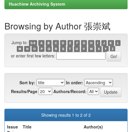
Huachiew Archiving System
Browsing by Author 張崇斌
Jump to:
0-9
A
B
C
D
E
F
G
H
I
J
K
L
M
N
O
P
Q
R
S
T
U
V
W
X
Y
Z
or enter first few letters:
Sort by:
In order:
Results/Page
Authors/Record:
Showing results 1 to 2 of 2
Issue
Title
Author(s)