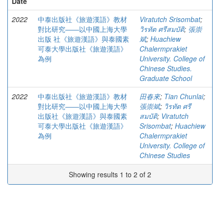
Date
2022
中泰出版社《旅遊漢語》教材
Viratutch Srisombat
;
對比研究——以中國上海大學
วิรทัต ศรีสมบัติ
;
張崇
出版 社《旅遊漢語》與泰國素
斌
;
Huachiew
可泰大學出版社《旅遊漢語》
Chalermprakiet
為例
University. College of
Chinese Studies.
Graduate School
2022
中泰出版社《旅遊漢語》教材
田春來
;
Tian Chunlai
;
對比研究——以中國上海大學
張崇斌
;
วิรทัต ศรี
出版社《旅遊漢語》與泰國素
สมบัติ
;
Viratutch
可泰大學出版社《旅遊漢語》
Srisombat
;
Huachiew
為例
Chalermprakiet
University. College of
Chinese Studies
Showing results 1 to 2 of 2