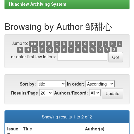
Huachiew Archiving System
Browsing by Author 邹甜心
Jump to:
0-9
A
B
C
D
E
F
G
H
I
J
K
L
M
N
O
P
Q
R
S
T
U
V
W
X
Y
Z
or enter first few letters:
Sort by:
In order:
Results/Page
Authors/Record:
Showing results 1 to 2 of 2
Issue
Title
Author(s)