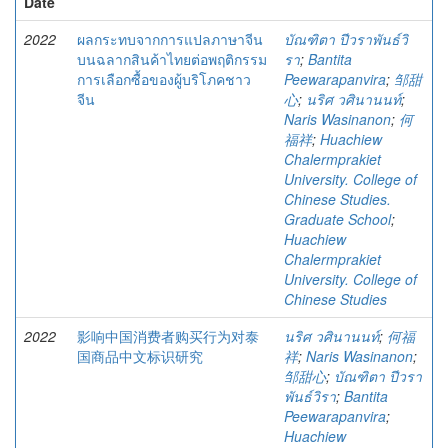
Date
2022
ผลกระทบจากการแปลภาษาจีน
บัณฑิตา ปีวราพันธ์วิ
บนฉลากสินค้าไทยต่อพฤติกรรม
รา
;
Bantita
การเลือกซื้อของผู้บริโภคชาว
Peewarapanvira
;
邹甜
จีน
心
;
นริศ วศินานนท์
;
Naris Wasinanon
;
何
福祥
;
Huachiew
Chalermprakiet
University. College of
Chinese Studies.
Graduate School
;
Huachiew
Chalermprakiet
University. College of
Chinese Studies
2022
影响中国消费者购买行为对泰
นริศ วศินานนท์
;
何福
国商品中文标识研究
祥
;
Naris Wasinanon
;
邹甜心
;
บัณฑิตา ปีวรา
พันธ์วิรา
;
Bantita
Peewarapanvira
;
Huachiew