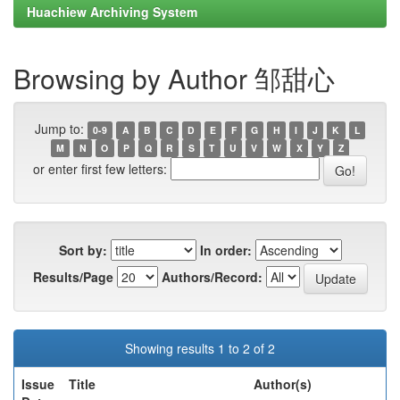
Huachiew Archiving System
Browsing by Author 邹甜心
Jump to:
0-9
A
B
C
D
E
F
G
H
I
J
K
L
M
N
O
P
Q
R
S
T
U
V
W
X
Y
Z
or enter first few letters:
Sort by:
In order:
Results/Page
Authors/Record:
Showing results 1 to 2 of 2
Issue
Title
Author(s)