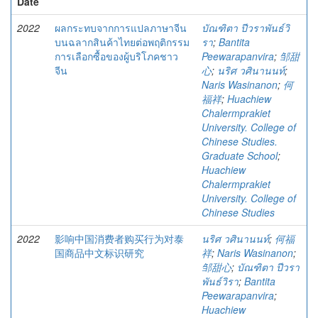
Date
2022
ผลกระทบจากการแปลภาษาจีน
บัณฑิตา ปีวราพันธ์วิ
บนฉลากสินค้าไทยต่อพฤติกรรม
รา
;
Bantita
การเลือกซื้อของผู้บริโภคชาว
Peewarapanvira
;
邹甜
จีน
心
;
นริศ วศินานนท์
;
Naris Wasinanon
;
何
福祥
;
Huachiew
Chalermprakiet
University. College of
Chinese Studies.
Graduate School
;
Huachiew
Chalermprakiet
University. College of
Chinese Studies
2022
影响中国消费者购买行为对泰
นริศ วศินานนท์
;
何福
国商品中文标识研究
祥
;
Naris Wasinanon
;
邹甜心
;
บัณฑิตา ปีวรา
พันธ์วิรา
;
Bantita
Peewarapanvira
;
Huachiew