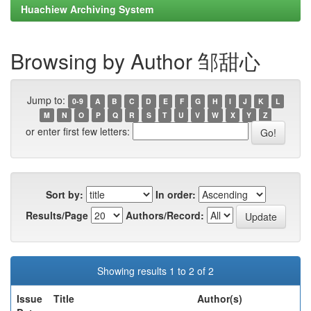
Huachiew Archiving System
Browsing by Author 邹甜心
Jump to:
0-9
A
B
C
D
E
F
G
H
I
J
K
L
M
N
O
P
Q
R
S
T
U
V
W
X
Y
Z
or enter first few letters:
Sort by:
In order:
Results/Page
Authors/Record:
Showing results 1 to 2 of 2
Issue
Title
Author(s)