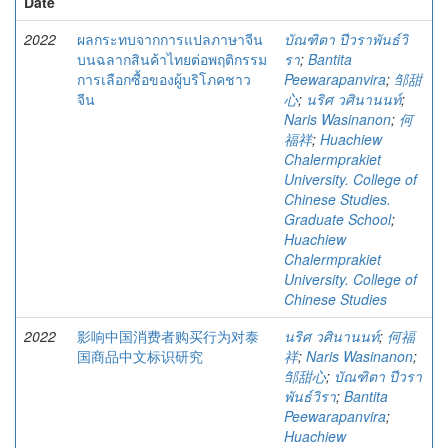
Date
2022
ผลกระทบจากการแปลภาษาจีน
บัณฑิตา ปีวราพันธ์วิ
บนฉลากสินค้าไทยต่อพฤติกรรม
รา
;
Bantita
การเลือกซื้อของผู้บริโภคชาว
Peewarapanvira
;
邹甜
จีน
心
;
นริศ วศินานนท์
;
Naris Wasinanon
;
何
福祥
;
Huachiew
Chalermprakiet
University. College of
Chinese Studies.
Graduate School
;
Huachiew
Chalermprakiet
University. College of
Chinese Studies
2022
影响中国消费者购买行为对泰
นริศ วศินานนท์
;
何福
国商品中文标识研究
祥
;
Naris Wasinanon
;
邹甜心
;
บัณฑิตา ปีวรา
พันธ์วิรา
;
Bantita
Peewarapanvira
;
Huachiew