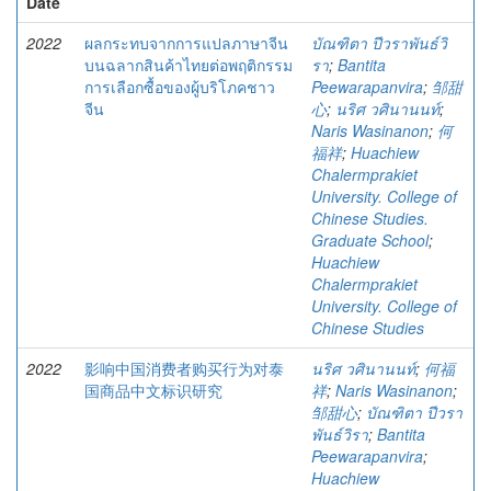
Date
2022
ผลกระทบจากการแปลภาษาจีน
บัณฑิตา ปีวราพันธ์วิ
บนฉลากสินค้าไทยต่อพฤติกรรม
รา
;
Bantita
การเลือกซื้อของผู้บริโภคชาว
Peewarapanvira
;
邹甜
จีน
心
;
นริศ วศินานนท์
;
Naris Wasinanon
;
何
福祥
;
Huachiew
Chalermprakiet
University. College of
Chinese Studies.
Graduate School
;
Huachiew
Chalermprakiet
University. College of
Chinese Studies
2022
影响中国消费者购买行为对泰
นริศ วศินานนท์
;
何福
国商品中文标识研究
祥
;
Naris Wasinanon
;
邹甜心
;
บัณฑิตา ปีวรา
พันธ์วิรา
;
Bantita
Peewarapanvira
;
Huachiew