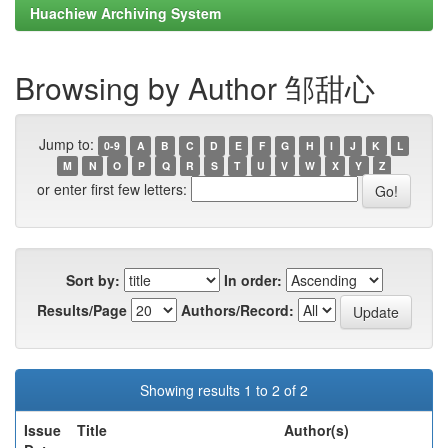
Huachiew Archiving System
Browsing by Author 邹甜心
Jump to:
0-9
A
B
C
D
E
F
G
H
I
J
K
L
M
N
O
P
Q
R
S
T
U
V
W
X
Y
Z
or enter first few letters:
Sort by:
In order:
Results/Page
Authors/Record:
Showing results 1 to 2 of 2
Issue
Title
Author(s)