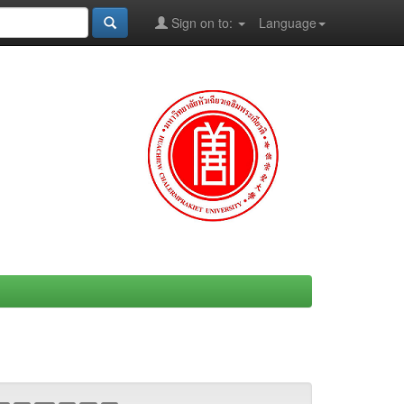
Sign on to:
Language