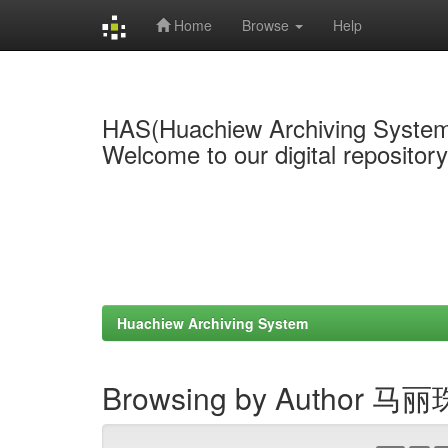
Home
Browse
Help
Skip
navigation
HAS(Huachiew Archiving Syste
Welcome to our digital repositor
Huachiew Archiving System
Browsing by Author 马丽