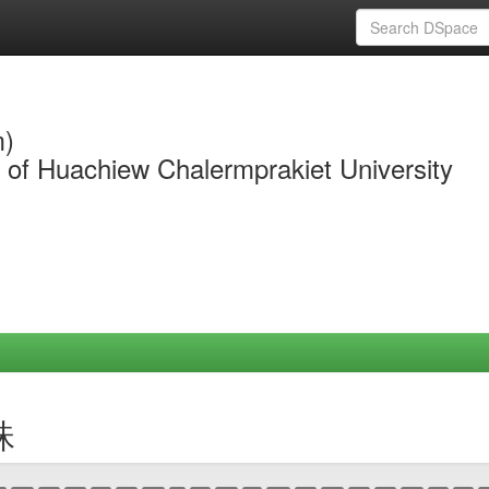
m)
y of Huachiew Chalermprakiet University
珠