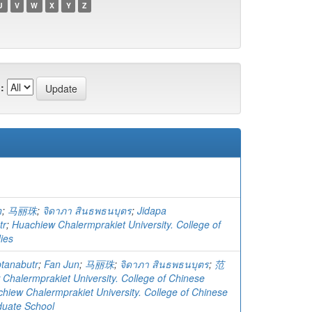
U
V
W
X
Y
Z
:
n
;
马丽珠
;
จิดาภา สินธพธนบุตร
;
Jidapa
tr
;
Huachiew Chalermprakiet University. College of
ies
ptanabutr
;
Fan Jun
;
马丽珠
;
จิดาภา สินธพธนบุตร
;
范
Chalermprakiet University. College of Chinese
hiew Chalermprakiet University. College of Chinese
duate School