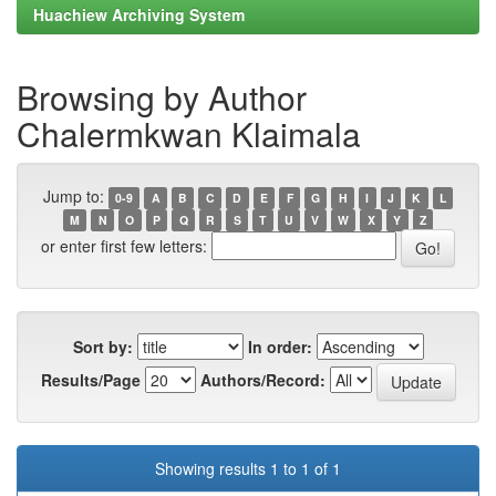
Huachiew Archiving System
Browsing by Author
Chalermkwan Klaimala
Jump to:
0-9
A
B
C
D
E
F
G
H
I
J
K
L
M
N
O
P
Q
R
S
T
U
V
W
X
Y
Z
or enter first few letters:
Sort by:
In order:
Results/Page
Authors/Record:
Showing results 1 to 1 of 1