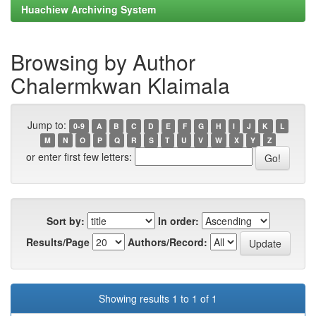
Huachiew Archiving System
Browsing by Author
Chalermkwan Klaimala
Jump to:
0-9
A
B
C
D
E
F
G
H
I
J
K
L
M
N
O
P
Q
R
S
T
U
V
W
X
Y
Z
or enter first few letters:
Sort by:
In order:
Results/Page
Authors/Record:
Showing results 1 to 1 of 1